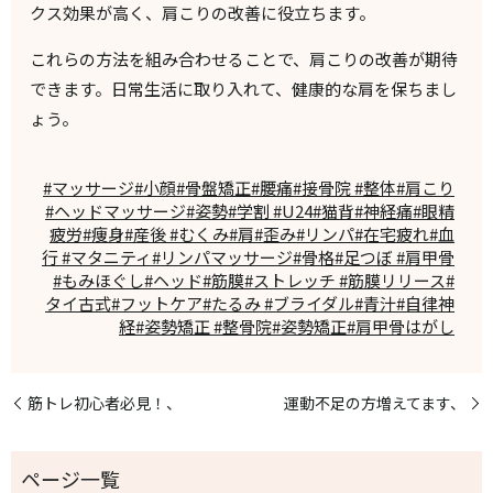
クス効果が高く、肩こりの改善に役立ちます。
これらの方法を組み合わせることで、肩こりの改善が期待
できます。日常生活に取り入れて、健康的な肩を保ちまし
ょう。
#マッサージ#小顔#骨盤矯正#腰痛#接骨院 #整体#肩こり
#ヘッドマッサージ#姿勢#学割 #U24#猫背#神経痛#眼精
疲労#痩身#産後 #むくみ#肩#歪み#リンパ#在宅疲れ#血
行 #マタニティ#リンパマッサージ#骨格#足つぼ #肩甲骨
#もみほぐし#ヘッド#筋膜#ストレッチ #筋膜リリース#
タイ古式#フットケア#たるみ #ブライダル#青汁#自律神
経#姿勢矯正 #整骨院#姿勢矯正#肩甲骨はがし
筋トレ初心者必見！、
運動不足の方増えてます、