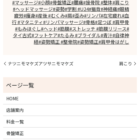
#マッサージ#小顔#骨盤矯正#腰痛#接骨院 #整体#肩こり
#ヘッドマッサージ#姿勢#学割 #U24#猫背#神経痛#眼精
疲労#痩身#産後 #むくみ#肩#歪み#リンパ#在宅疲れ#血
行 #マタニティ#リンパマッサージ#骨格#足つぼ #肩甲骨
#もみほぐし#ヘッド#筋膜#ストレッチ #筋膜リリース#
タイ古式#フットケア#たるみ #ブライダル#青汁#自律神
経#姿勢矯正 #整骨院#姿勢矯正#肩甲骨はがし
ナツニモマケズアツサニモマケズ
肩こり
HOME
店舗案内
料金一覧
骨盤矯正