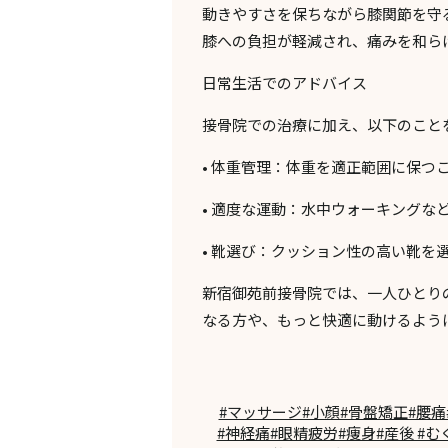
動きやすさを保ちながら膝関節を守
膝への負担が軽減され、痛みを和ら
日常生活でのアドバイス
接骨院での治療に加え、以下のこと
•
体重管理
：体重を適正範囲に保つ
•
適度な運動
：水中ウォーキングな
•
靴選び
：クッション性の高い靴を
新宿御苑前接骨院では、一人ひとり
なる方や、もっと快適に動けるよう
#マッサージ#小顔#骨盤矯正#腰痛#
#神経痛#眼精疲労#痩身#産後 #