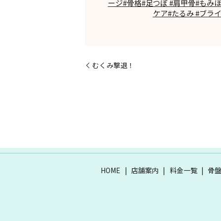
ージ#骨格#足つぼ #肩甲骨#もみ
ケア#たるみ #ブラ
むくみ撃退！
HOME
店舗案内
料金一覧
骨