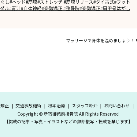
ほぐし#ヘッド#筋膜#ストレッチ #筋膜リリース#タイ古式#フット
イダル#青汁#自律神経#姿勢矯正 #整骨院#姿勢矯正#肩甲骨はがし
マッサージで身体を温めましょう！
盤矯正
交通事故施術
根本治療
スタッフ紹介
お問い合わせ
Copyright © 新宿御苑前接骨院 All Rights Reserved.
【掲載の記事・写真・イラストなどの無断複写・転載を禁じます】