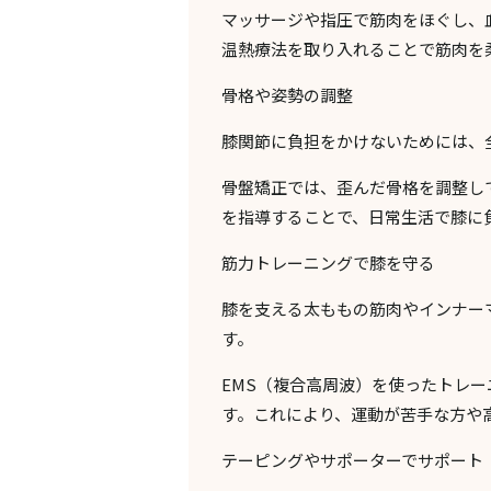
マッサージ
や
指圧
で筋肉をほぐし、
温熱療法を取り入れることで筋肉を
骨格や姿勢の調整
膝関節に負担をかけないためには、
骨盤矯正
では、歪んだ骨格を調整し
を指導することで、日常生活で膝に
筋力トレーニングで膝を守る
膝を支える太ももの筋肉やインナー
す。
EMS（複合高周波）を使ったトレ
す。これにより、運動が苦手な方や
テーピングやサポーターでサポート