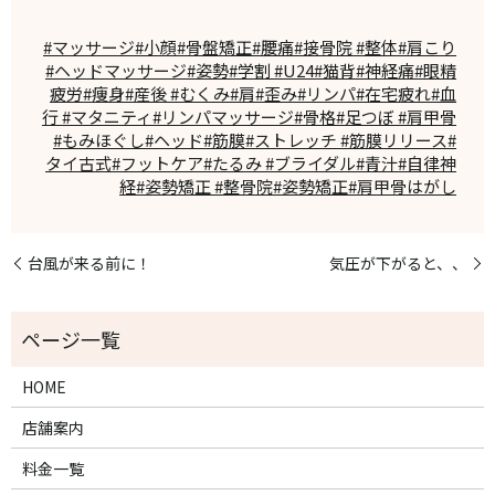
#マッサージ#小顔#骨盤矯正#腰痛#接骨院 #整体#肩こり
#ヘッドマッサージ#姿勢#学割 #U24#猫背#神経痛#眼精
疲労#痩身#産後 #むくみ#肩#歪み#リンパ#在宅疲れ#血
行 #マタニティ#リンパマッサージ#骨格#足つぼ #肩甲骨
#もみほぐし#ヘッド#筋膜#ストレッチ #筋膜リリース#
タイ古式#フットケア#たるみ #ブライダル#青汁#自律神
経#姿勢矯正 #整骨院#姿勢矯正#肩甲骨はがし
台風が来る前に！
気圧が下がると、、
HOME
店舗案内
料金一覧