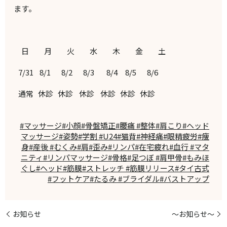
ます。
日 月 火 水 木 金 土
7/31 8/1 8/2 8/3 8/4 8/5 8/6
通常 休診 休診 休診 休診 休診 休診
#マッサージ#小顔#骨盤矯正#腰痛 #整体#肩こり#ヘッド
マッサージ#姿勢#学割 #U24#猫背#神経痛#眼精疲労#痩
身#産後 #むくみ#肩#歪み#リンパ#在宅疲れ#血行 #マタ
ニティ#リンパマッサージ#骨格#足つぼ #肩甲骨#もみほ
ぐし#ヘッド#筋膜#ストレッチ #筋膜リリース#タイ古式
#フットケア#たるみ #ブライダル#バストアップ
お知らせ
～お知らせ～