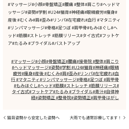
#マッサージ#小顔#骨盤矯正#腰痛 #整体#肩こり#ヘッドマ
ッサージ#姿勢#学割 #U24#猫背#神経痛#眼精疲労#痩身#
産後 #むくみ#肩#歪み#リンパ#在宅疲れ#血行 #マタニティ
#リンパマッサージ#骨格#足つぼ #肩甲骨#もみほぐし#ヘ
ッド#筋膜#ストレッチ #筋膜リリース#タイ古式#フットケ
ア#たるみ #ブライダル#バストアップ
#マッサージ#小顔#骨盤矯正#腰痛#接骨院 #整体#肩こり
#ヘッドマッサージ#姿勢#学割 #U24#猫背#神経痛#眼精
疲労#痩身#産後 #むくみ#肩#歪み#リンパ#在宅疲れ#血
行 #マタニティ#リンパマッサージ#骨格#足つぼ #肩甲骨
#もみほぐし#ヘッド#筋膜#ストレッチ #筋膜リリース#
タイ古式#フットケア#たるみ #ブライダル#青汁#自律神
経#姿勢矯正 #整骨院#姿勢矯正#肩甲骨はがし
猫背姿勢から安定した姿勢へ
大雨でも通常診療してます！