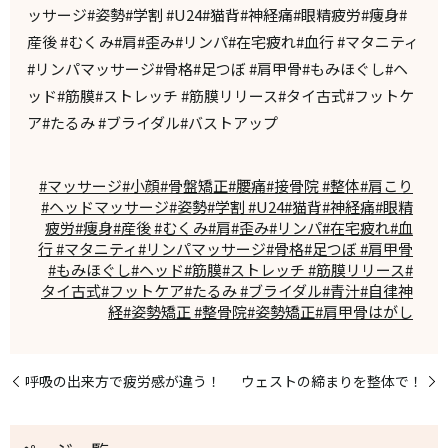
ッサージ#姿勢#学割 #U24#猫背#神経痛#眼精疲労#痩身#
産後 #むくみ#肩#歪み#リンパ#在宅疲れ#血行 #マタニティ
#リンパマッサージ#骨格#足つぼ #肩甲骨#もみほぐし#ヘ
ッド#筋膜#ストレッチ #筋膜リリース#タイ古式#フットケ
ア#たるみ #ブライダル#バストアップ
#マッサージ#小顔#骨盤矯正#腰痛#接骨院 #整体#肩こり
#ヘッドマッサージ#姿勢#学割 #U24#猫背#神経痛#眼精
疲労#痩身#産後 #むくみ#肩#歪み#リンパ#在宅疲れ#血
行 #マタニティ#リンパマッサージ#骨格#足つぼ #肩甲骨
#もみほぐし#ヘッド#筋膜#ストレッチ #筋膜リリース#
タイ古式#フットケア#たるみ #ブライダル#青汁#自律神
経#姿勢矯正 #整骨院#姿勢矯正#肩甲骨はがし
呼吸の出来方で疲労感が違う！
ウェストの締まりを整体で！