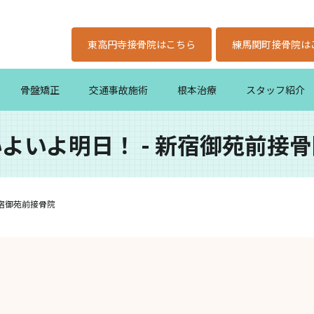
東高円寺接骨院はこちら
練馬関町接骨院は
骨盤矯正
交通事故施術
根本治療
スタッフ紹介
よいよ明日！ - 新宿御苑前接
新宿御苑前接骨院