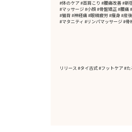
#体のケア #首肩こり #腰痛改善 #新
#マッサージ #小顔 #骨盤矯正 #腰痛 
#猫背 #神経痛 #眼精疲労 #痩身 #産後
#マタニティ #リンパマッサージ #骨格
リリース #タイ古式 #フットケア #