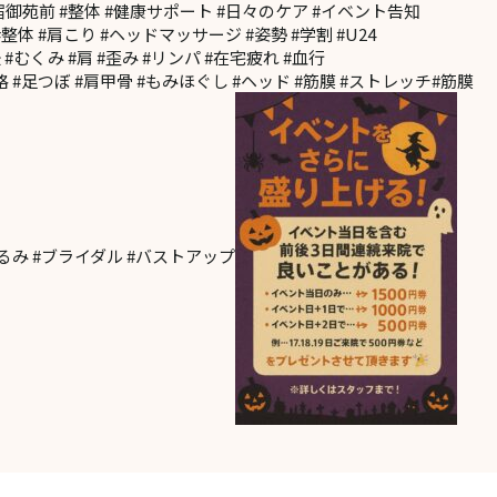
宿御苑前 #整体 #健康サポート #日々のケア #イベント告知
#整体 #肩こり #ヘッドマッサージ #姿勢 #学割 #U24
 #むくみ #肩 #歪み #リンパ #在宅疲れ #血行
 #足つぼ #肩甲骨 #もみほぐし #ヘッド #筋膜 #ストレッチ#筋膜
たるみ #ブライダル #バストアップ