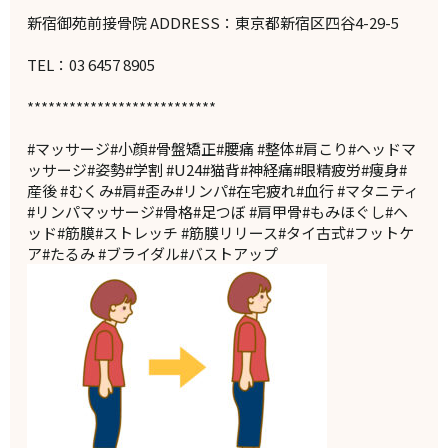
新宿御苑前接骨院 ADDRESS：東京都新宿区四谷4-29-5
TEL：03 6457 8905
***************************
#マッサージ#小顔#骨盤矯正#腰痛 #整体#肩こり#ヘッドマ
ッサージ#姿勢#学割 #U24#猫背#神経痛#眼精疲労#痩身#
産後 #むくみ#肩#歪み#リンパ#在宅疲れ#血行 #マタニティ
#リンパマッサージ#骨格#足つぼ #肩甲骨#もみほぐし#ヘ
ッド#筋膜#ストレッチ #筋膜リリース#タイ古式#フットケ
ア#たるみ #ブライダル#バストアップ