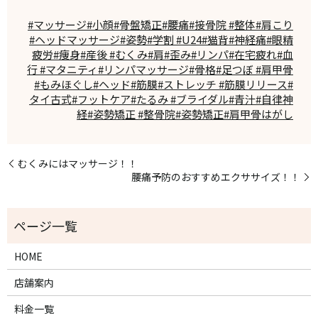
#マッサージ#小顔#骨盤矯正#腰痛#接骨院 #整体#肩こり
#ヘッドマッサージ#姿勢#学割 #U24#猫背#神経痛#眼精
疲労#痩身#産後 #むくみ#肩#歪み#リンパ#在宅疲れ#血
行 #マタニティ#リンパマッサージ#骨格#足つぼ #肩甲骨
#もみほぐし#ヘッド#筋膜#ストレッチ #筋膜リリース#
タイ古式#フットケア#たるみ #ブライダル#青汁#自律神
経#姿勢矯正 #整骨院#姿勢矯正#肩甲骨はがし
むくみにはマッサージ！！
腰痛予防のおすすめエクササイズ！！
HOME
店舗案内
料金一覧