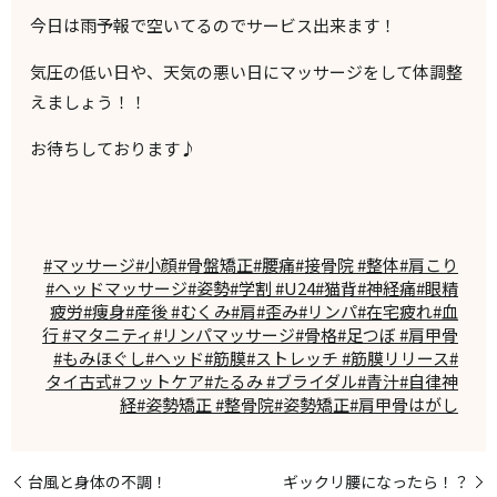
今日は雨予報で空いてるのでサービス出来ます！
気圧の低い日や、天気の悪い日にマッサージをして体調整
えましょう！！
お待ちしております♪
#マッサージ#小顔#骨盤矯正#腰痛#接骨院 #整体#肩こり
#ヘッドマッサージ#姿勢#学割 #U24#猫背#神経痛#眼精
疲労#痩身#産後 #むくみ#肩#歪み#リンパ#在宅疲れ#血
行 #マタニティ#リンパマッサージ#骨格#足つぼ #肩甲骨
#もみほぐし#ヘッド#筋膜#ストレッチ #筋膜リリース#
タイ古式#フットケア#たるみ #ブライダル#青汁#自律神
経#姿勢矯正 #整骨院#姿勢矯正#肩甲骨はがし
台風と身体の不調！
ギックリ腰になったら！？