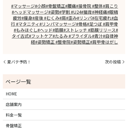
#マッサージ#小顔#骨盤矯正#腰痛#接骨院 #整体#肩こり
#ヘッドマッサージ#姿勢#学割 #U24#猫背#神経痛#眼精
疲労#痩身#産後 #むくみ#肩#歪み#リンパ#在宅疲れ#血
行 #マタニティ#リンパマッサージ#骨格#足つぼ #肩甲骨
#もみほぐし#ヘッド#筋膜#ストレッチ #筋膜リリース#
タイ古式#フットケア#たるみ #ブライダル#青汁#自律神
経#姿勢矯正 #整骨院#姿勢矯正#肩甲骨はがし
夏バテ予防！
次の投稿
HOME
店舗案内
料金一覧
骨盤矯正