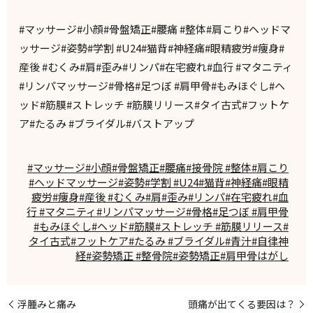
#マッサージ#小顔#骨盤矯正#腰痛 #整体#肩こり#ヘッドマ
ッサージ#姿勢#学割 #U24#猫背#神経痛#眼精疲労#痩身#
産後 #むくみ#肩#歪み#リンパ#在宅疲れ#血行 #マタニティ
#リンパマッサージ#骨格#足つぼ #肩甲骨#もみほぐし#ヘ
ッド#筋膜#ストレッチ #筋膜リリース#タイ古式#フットケ
ア#たるみ #ブライダル#バストアップ
#マッサージ#小顔#骨盤矯正#腰痛#接骨院 #整体#肩こり
#ヘッドマッサージ#姿勢#学割 #U24#猫背#神経痛#眼精
疲労#痩身#産後 #むくみ#肩#歪み#リンパ#在宅疲れ#血
行 #マタニティ#リンパマッサージ#骨格#足つぼ #肩甲骨
#もみほぐし#ヘッド#筋膜#ストレッチ #筋膜リリース#
タイ古式#フットケア#たるみ #ブライダル#青汁#自律神
経#姿勢矯正 #整骨院#姿勢矯正#肩甲骨はがし
浮腫みと痛み
頭痛が出てくる要因は？