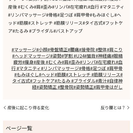
産後 #むくみ#肩#歪み#リンパ#在宅疲れ#血行 #マタニティ
#リンパマッサージ#骨格#足つぼ #肩甲骨#もみほぐし#ヘ
ッド#筋膜#ストレッチ #筋膜リリース#タイ古式#フットケ
ア#たるみ #ブライダル#バストアップ
#マッサージ#小顔#骨盤矯正#腰痛#接骨院 #整体#肩こり
#ヘッドマッサージ#姿勢#学割 #U24#猫背#神経痛#眼精
疲労#痩身#産後 #むくみ#肩#歪み#リンパ#在宅疲れ#血
行 #マタニティ#リンパマッサージ#骨格#足つぼ #肩甲骨
#もみほぐし#ヘッド#筋膜#ストレッチ #筋膜リリース#
タイ古式#フットケア#たるみ #ブライダル#青汁#自律神
経#姿勢矯正 #整骨院#姿勢矯正#肩甲骨はがし
産後に起こり得る変化
反り腰とは？