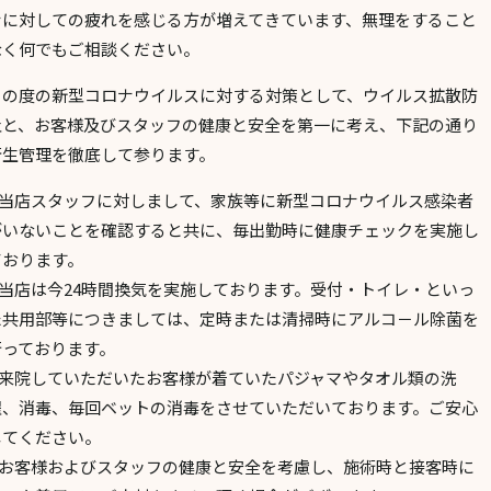
ナに対しての疲れを感じる方が増えてきています、無理をすること
なく何でもご相談ください。
この度の新型コロナウイルスに対する対策として、ウイルス拡散防
止と、お客様及びスタッフの健康と安全を第一に考え、下記の通り
衛生管理を徹底して参ります。
1.当店スタッフに対しまして、家族等に新型コロナウイルス感染者
がいないことを確認すると共に、毎出勤時に健康チェックを実施し
ております。
2.当店は今24時間換気を実施しております。受付・トイレ・といっ
た共用部等につきましては、定時または清掃時にアルコ－ル除菌を
行っております。
3.来院していただいたお客様が着ていたパジャマやタオル類の洗
濯、消毒、毎回ベットの消毒をさせていただいております。ご安心
してください。
4.お客様およびスタッフの健康と安全を考慮し、施術時と接客時に