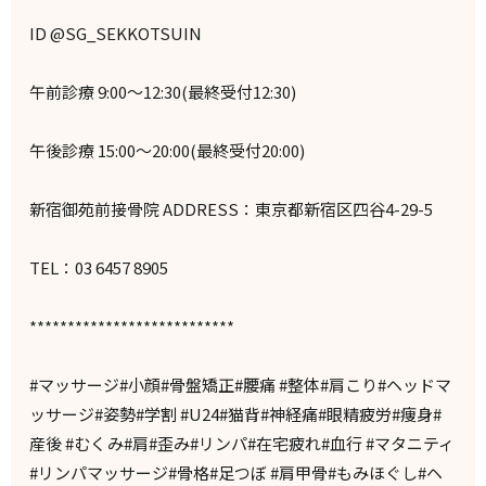
ID @SG_SEKKOTSUIN
午前診療 9:00～12:30(最終受付12:30)
午後診療 15:00～20:00(最終受付20:00)
新宿御苑前接骨院 ADDRESS：東京都新宿区四谷4-29-5
TEL：03 6457 8905
***************************
#マッサージ#小顔#骨盤矯正#腰痛 #整体#肩こり#ヘッドマ
ッサージ#姿勢#学割 #U24#猫背#神経痛#眼精疲労#痩身#
産後 #むくみ#肩#歪み#リンパ#在宅疲れ#血行 #マタニティ
#リンパマッサージ#骨格#足つぼ #肩甲骨#もみほぐし#ヘ