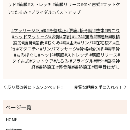
ッド#筋膜#ストレッチ #筋膜リリース#タイ古式#フットケ
ア#たるみ #ブライダル#バストアップ
#マッサージ#小顔#骨盤矯正#腰痛#接骨院 #整体#肩こり
#ヘッドマッサージ#姿勢#学割 #U24#猫背#神経痛#眼精
疲労#痩身#産後 #むくみ#肩#歪み#リンパ#在宅疲れ#血
行 #マタニティ#リンパマッサージ#骨格#足つぼ #肩甲骨
#もみほぐし#ヘッド#筋膜#ストレッチ #筋膜リリース#
タイ古式#フットケア#たるみ #ブライダル#青汁#自律神
経#姿勢矯正 #整骨院#姿勢矯正#肩甲骨はがし
反り腰改善にトムソンベッド！
良質な睡眠を手に入れる！
HOME