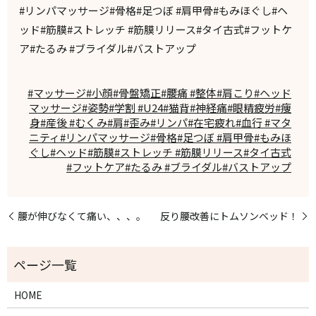
#リンパマッサージ#骨格#足つぼ #肩甲骨#もみほぐし#ヘ
ッド#筋膜#ストレッチ #筋膜リリース#タイ古式#フットケ
ア#たるみ #ブライダル#バストアップ
#マッサージ#小顔#骨盤矯正#腰痛 #整体#肩こり#ヘッド
マッサージ#姿勢#学割 #U24#猫背#神経痛#眼精疲労#痩
身#産後 #むくみ#肩#歪み#リンパ#在宅疲れ#血行 #マタ
ニティ#リンパマッサージ#骨格#足つぼ #肩甲骨#もみほ
ぐし#ヘッド#筋膜#ストレッチ #筋膜リリース#タイ古式
#フットケア#たるみ #ブライダル#バストアップ
腰が伸びなくて痛い、、、。
反り腰改善にトムソンベッド！
HOME