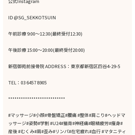
公式Instagram
ID @SG_SEKKOTSUIN
午前診療 9:00～12:30(最終受付12:30)
午後診療 15:00～20:00(最終受付20:00)
新宿御苑前接骨院 ADDRESS：東京都新宿区四谷4-29-5
TEL：03 6457 8905
***************************
#マッサージ#小顔#骨盤矯正#腰痛 #整体#肩こり#ヘッドマ
ッサージ#姿勢#学割 #U24#猫背#神経痛#眼精疲労#痩身#
産後 #むくみ#肩#歪み#リンパ#在宅疲れ#血行 #マタニティ