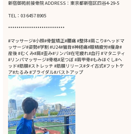
新宿御苑前接骨院 ADDRESS：東京都新宿区四谷4-29-5
TEL：03 6457 8905
***************************
#マッサージ#小顔#骨盤矯正#腰痛 #整体#肩こり#ヘッドマ
ッサージ#姿勢#学割 #U24#猫背#神経痛#眼精疲労#痩身#
産後 #むくみ#肩#歪み#リンパ#在宅疲れ#血行 #マタニティ
#リンパマッサージ#骨格#足つぼ #肩甲骨#もみほぐし#ヘ
ッド#筋膜#ストレッチ #筋膜リリース#タイ古式#フットケ
ア#たるみ #ブライダル#バストアップ