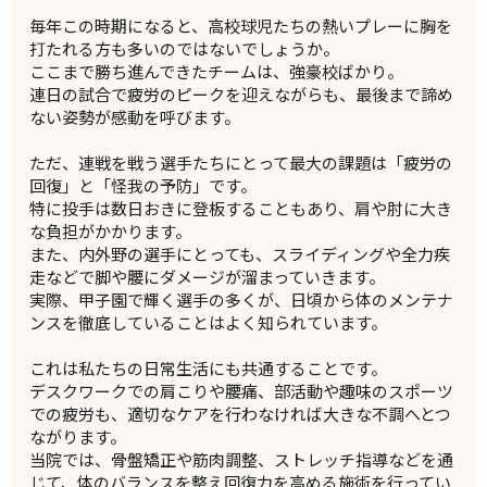
毎年この時期になると、高校球児たちの熱いプレーに胸を
打たれる方も多いのではないでしょうか。
ここまで勝ち進んできたチームは、強豪校ばかり。
連日の試合で疲労のピークを迎えながらも、最後まで諦め
ない姿勢が感動を呼びます。
ただ、連戦を戦う選手たちにとって最大の課題は「疲労の
回復」と「怪我の予防」です。
特に投手は数日おきに登板することもあり、肩や肘に大き
な負担がかかります。
また、内外野の選手にとっても、スライディングや全力疾
走などで脚や腰にダメージが溜まっていきます。
実際、甲子園で輝く選手の多くが、日頃から体のメンテナ
ンスを徹底していることはよく知られています。
これは私たちの日常生活にも共通することです。
デスクワークでの肩こりや腰痛、部活動や趣味のスポーツ
での疲労も、適切なケアを行わなければ大きな不調へとつ
ながります。
当院では、骨盤矯正や筋肉調整、ストレッチ指導などを通
じて、体のバランスを整え回復力を高める施術を行ってい