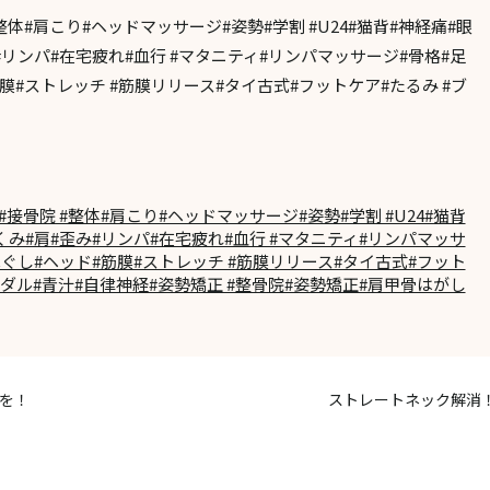
整体#肩こり#ヘッドマッサージ#姿勢#学割 #U24#猫背#神経痛#眼
#リンパ#在宅疲れ#血行 #マタニティ#リンパマッサージ#骨格#足
膜#ストレッチ #筋膜リリース#タイ古式#フットケア#たるみ #ブ
接骨院 #整体#肩こり#ヘッドマッサージ#姿勢#学割 #U24#猫背
むくみ#肩#歪み#リンパ#在宅疲れ#血行 #マタニティ#リンパマッサ
ほぐし#ヘッド#筋膜#ストレッチ #筋膜リリース#タイ古式#フット
イダル#青汁#自律神経#姿勢矯正 #整骨院#姿勢矯正#肩甲骨はがし
を！
ストレートネック解消