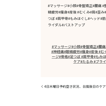
#マッサージ#小顔#骨盤矯正#腰痛 #
精疲労#痩身#産後 #むくみ#肩#歪み
つぼ #肩甲骨#もみほぐし#ヘッド#筋
ライダル#バストアップ
#マッサージ#小顔#骨盤矯正#腰痛#
#神経痛#眼精疲労#痩身#産後 #
ージ#骨格#足つぼ #肩甲骨#もみ
ケア#たるみ #ブラ
4日木曜日予約空き状況、台風後日のケア