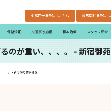
東高円寺接骨院はこちら
練馬関町接骨院は
骨盤矯正
交通事故施術
根本治療
スタッフ紹介
るのが重い、、、。 - 新宿御
、、。 - 新宿御苑前接骨院