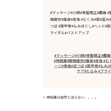
#マッサージ#小顔#骨盤矯正#腰痛 #
精疲労#痩身#産後 #むくみ#肩#歪み
つぼ #肩甲骨#もみほぐし#ヘッド#筋
ライダル#バストアップ
#マッサージ#小顔#骨盤矯正#腰痛#
#神経痛#眼精疲労#痩身#産後 #
ージ#骨格#足つぼ #肩甲骨#もみ
ケア#たるみ #ブラ
神経痛は自然と治らない、、、。