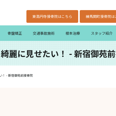
東高円寺接骨院はこちら
練馬関町接骨院は
骨盤矯正
交通事故施術
根本治療
スタッフ紹介
綺麗に見せたい！ - 新宿御苑
！ - 新宿御苑前接骨院