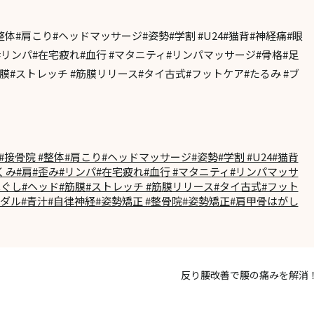
整体#肩こり#ヘッドマッサージ#姿勢#学割 #U24#猫背#神経痛#眼
#リンパ#在宅疲れ#血行 #マタニティ#リンパマッサージ#骨格#足
膜#ストレッチ #筋膜リリース#タイ古式#フットケア#たるみ #ブ
接骨院 #整体#肩こり#ヘッドマッサージ#姿勢#学割 #U24#猫背
むくみ#肩#歪み#リンパ#在宅疲れ#血行 #マタニティ#リンパマッサ
ほぐし#ヘッド#筋膜#ストレッチ #筋膜リリース#タイ古式#フット
イダル#青汁#自律神経#姿勢矯正 #整骨院#姿勢矯正#肩甲骨はがし
反り腰改善で腰の痛みを解消