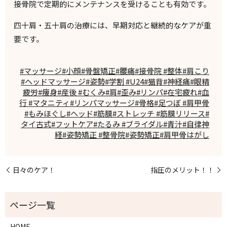
接骨院で定期的にメンテナンスを受けることも有効です。
四十肩・五十肩の治療には、早期対応と継続的なケアが重
要です。
#マッサージ#小顔#骨盤矯正#腰痛#接骨院 #整体#肩こり
#ヘッドマッサージ#姿勢#学割 #U24#猫背#神経痛#眼精
疲労#痩身#産後 #むくみ#肩#歪み#リンパ#在宅疲れ#血
行 #マタニティ#リンパマッサージ#骨格#足つぼ #肩甲骨
#もみほぐし#ヘッド#筋膜#ストレッチ #筋膜リリース#
タイ古式#フットケア#たるみ #ブライダル#青汁#自律神
経#姿勢矯正 #整骨院#姿勢矯正#肩甲骨はがし
日々のケア！
指圧のメリット！！
HOME