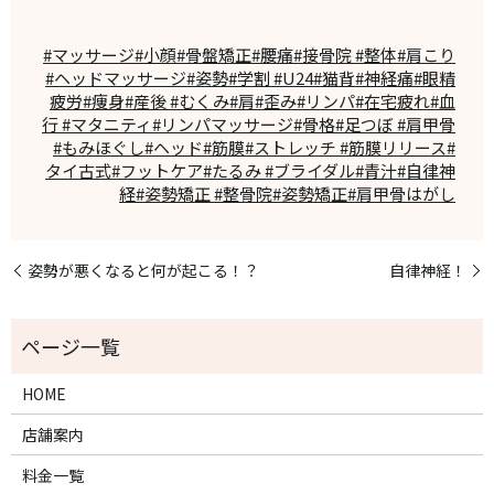
#マッサージ#小顔#骨盤矯正#腰痛#接骨院 #整体#肩こり
#ヘッドマッサージ#姿勢#学割 #U24#猫背#神経痛#眼精
疲労#痩身#産後 #むくみ#肩#歪み#リンパ#在宅疲れ#血
行 #マタニティ#リンパマッサージ#骨格#足つぼ #肩甲骨
#もみほぐし#ヘッド#筋膜#ストレッチ #筋膜リリース#
タイ古式#フットケア#たるみ #ブライダル#青汁#自律神
経#姿勢矯正 #整骨院#姿勢矯正#肩甲骨はがし
姿勢が悪くなると何が起こる！？
自律神経！
HOME
店舗案内
料金一覧