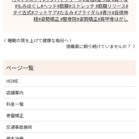
#もみほぐし#ヘッド#筋膜#ストレッチ #筋膜リリース#
タイ古式#フットケア#たるみ #ブライダル#青汁#自律神
経#姿勢矯正 #整骨院#姿勢矯正#肩甲骨はがし
睡眠の質を上げて健康な毎日へ！
頭痛薬に頼り続けていませんか？
HOME
店舗案内
料金一覧
骨盤矯正
交通事故施術
根本治療