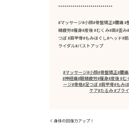
***************************
#マッサージ#小顔#骨盤矯正#腰痛 #
精疲労#痩身#産後 #むくみ#肩#歪み
つぼ #肩甲骨#もみほぐし#ヘッド#筋
ライダル#バストアップ
#マッサージ#小顔#骨盤矯正#腰痛#
#神経痛#眼精疲労#痩身#産後 #
ージ#骨格#足つぼ #肩甲骨#もみ
ケア#たるみ #ブラ
身体の回復力アップ！