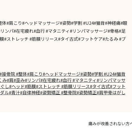
整体#肩こり#ヘッドマッサージ#姿勢#学割 #U24#猫背#神経痛#眼
#リンパ#在宅疲れ#血行 #マタニティ#リンパマッサージ#骨格#足
膜#ストレッチ #筋膜リリース#タイ古式#フットケア#たるみ #ブ
接骨院 #整体#肩こり#ヘッドマッサージ#姿勢#学割 #U24#猫背
むくみ#肩#歪み#リンパ#在宅疲れ#血行 #マタニティ#リンパマッサ
ほぐし#ヘッド#筋膜#ストレッチ #筋膜リリース#タイ古式#フット
イダル#青汁#自律神経#姿勢矯正 #整骨院#姿勢矯正#肩甲骨はがし
痛みが改善されない方